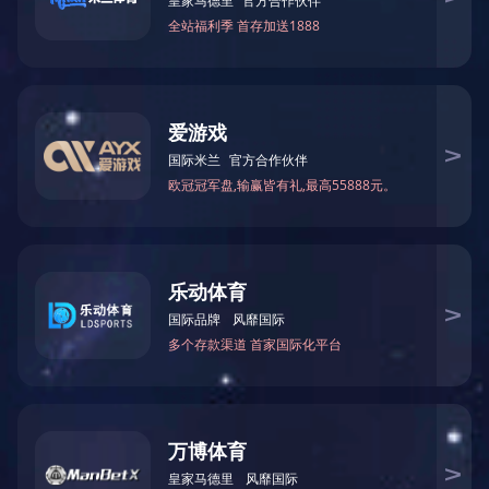
硅胶翻模
无需开钢料模具，即可用来小批量快速复制原型。其优点价格