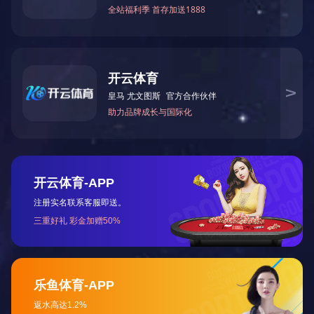
低，时间快，能为您有效地降低成本及缩短工期。硅胶注型成品
的方法是以CNC原型制作出硅胶软模具，再一次重复复制产品
一套硅胶模具约可制作15-20件样品。
硅胶模具可以制作产品的材料：ABS、PC、软橡胶、透明料