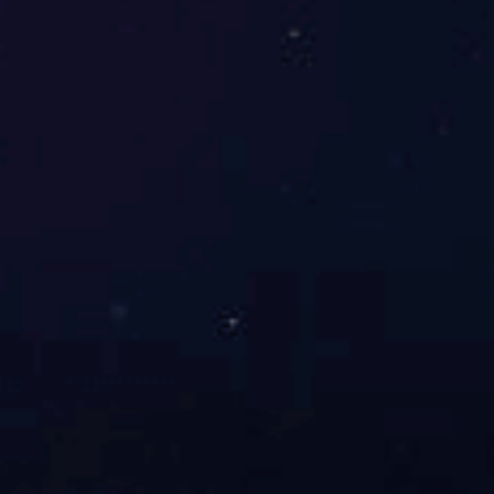
CNC加工
3D打印
硅胶翻模
模具注塑
服务流程
产品展示
3D打印
CNC手板